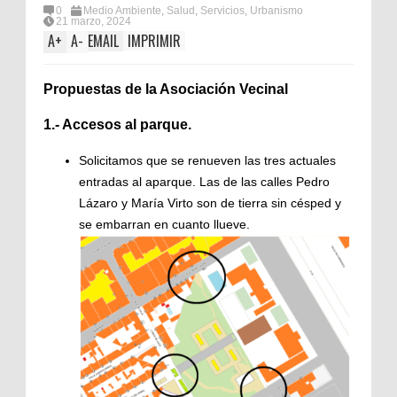
0
Medio Ambiente
,
Salud
,
Servicios
,
Urbanismo
21 marzo, 2024
A
+
A
-
EMAIL
IMPRIMIR
Propuestas de la Asociación Vecinal
1.- Accesos al parque.
Solicitamos que se renueven las tres actuales
entradas al aparque. Las de las calles Pedro
Lázaro y María Virto son de tierra sin césped y
se embarran en cuanto llueve.