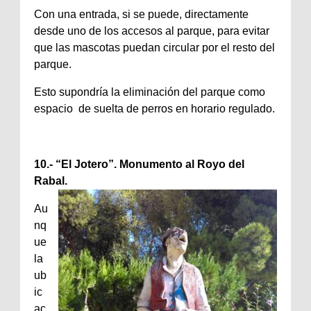
Con una entrada, si se puede, directamente
desde uno de los accesos al parque, para evitar
que las mascotas puedan circular por el resto del
parque.
Esto supondría la eliminación del parque como
espacio de suelta de perros en horario regulado.
10.- “El Jotero”. Monumento al Royo del
Rabal.
Au
nq
ue
la
ub
ic
ac