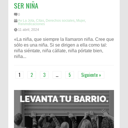
SER NIÑA
0
Av La Jota
,
Citas
,
Derechos sociales
,
Mujer
,
Reivindicaciones
11 abril, 2024
«La niña, que siempre la llamaron niña. Cree que
sólo es una niña. Si se dirigen a ella como tal:
niña siéntate, niña cállate, niña pórtate bien,
niña...
1
2
3
…
5
Siguiente »