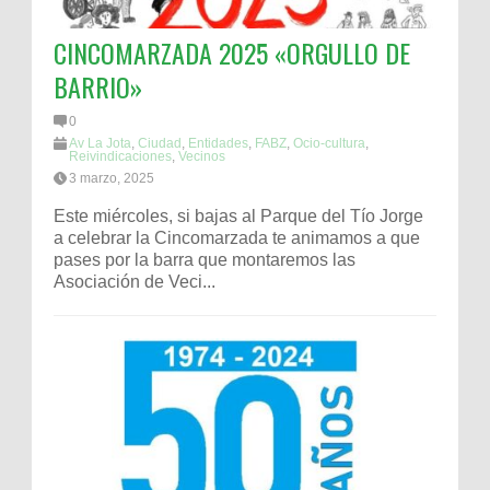
CINCOMARZADA 2025 «ORGULLO DE
BARRIO»
0
Av La Jota
,
Ciudad
,
Entidades
,
FABZ
,
Ocio-cultura
,
Reivindicaciones
,
Vecinos
3 marzo, 2025
Este miércoles, si bajas al Parque del Tío Jorge
a celebrar la Cincomarzada te animamos a que
pases por la barra que montaremos las
Asociación de Veci...