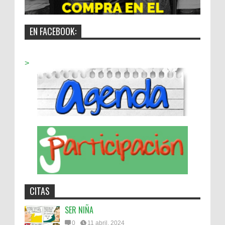
EN FACEBOOK:
>
CITAS
SER NIÑA
0
11 abril, 2024