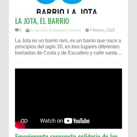
LA JOTA, EL BARRIO
0
Av La Jota
,
Entidades
,
Vecinos
7 febrero, 2025
La Jota es un barrio raro, es un barrio que nace a
principios del siglo 20, en tres lugares diferentes
barriadas de Costa y de Escudero y calle santa ...
Emocionante respuesta solidaria de las