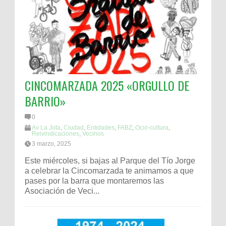
CINCOMARZADA 2025 «ORGULLO DE
BARRIO»
0
Av La Jota
,
Ciudad
,
Entidades
,
FABZ
,
Ocio-cultura
,
Reivindicaciones
,
Vecinos
3 marzo, 2025
Este miércoles, si bajas al Parque del Tío Jorge
a celebrar la Cincomarzada te animamos a que
pases por la barra que montaremos las
Asociación de Veci...