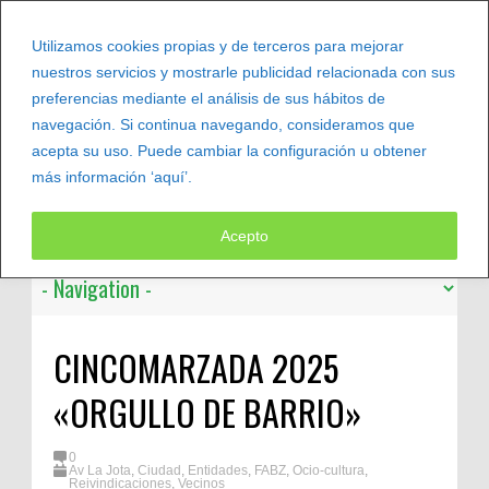
Utilizamos cookies propias y de terceros para mejorar
nuestros servicios y mostrarle publicidad relacionada con sus
preferencias mediante el análisis de sus hábitos de
navegación. Si continua navegando, consideramos que
acepta su uso. Puede cambiar la configuración u obtener
más información ‘aquí’.
Leer más
Acepto
CINCOMARZADA 2025
«ORGULLO DE BARRIO»
0
Av La Jota
,
Ciudad
,
Entidades
,
FABZ
,
Ocio-cultura
,
Reivindicaciones
,
Vecinos